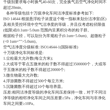
千级别要求每小时换气40-60次，完全换气后空气净化时间不
超过20min。
各种等级包括
十万级净化车间洁净度标准
参考如下:
ISO 14644 根据悬浮粒子浓度这个唯一指标来划分洁净室(区)
及相关受控环境中空气洁净度的等级，并且仅考虑粒径限值
(低限)在0.1um~5.0um 范围内呈累积分布的粒子群。
根据粒子径，可以划分为常规粒子(0.1um~5.0um)、超微粒子
(<0 1um="">5.0um)。
空气洁净度分级标准: ISO14644-1(国际标准)
十万级净化车间标准是:
1.尘粒最大允许数(每立方米);
2.大或等于零点五微米的粒子数不得超过3500000个，大或等
于五微米的粒子数不得超过20000个;
3.微生物最大允许数;
4.浮游菌数不得超过500个每立方米;
5.沉隆菌数不得超过10个每培养皿。
压差:相同洁净度等级的净化车间压差保持一致，对于不同洁
净等级的相邻净化车间之间压差要≥5Pa，净化车间与非净化
车间之间要≥10Pa。