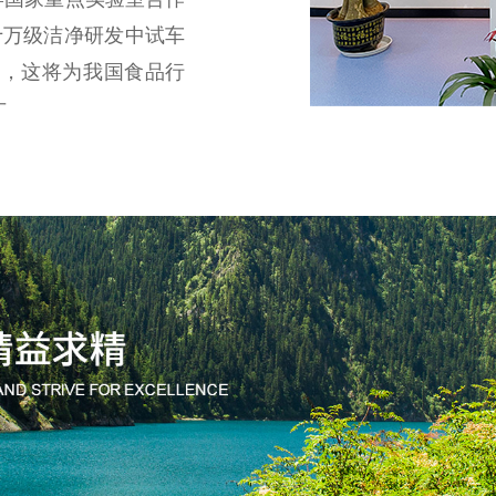
十万级洁净研发中试车
作，这将为我国食品行
才。
终秉持“求实创新、
价值，为客户提供高品
牌。